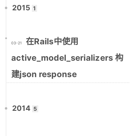
2015
1
在Rails中使用
03-21
active_model_serializers 构
建json response
2014
5